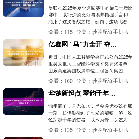
曼联在2025年夏季巡回赛中的最后一场比
赛中，以2比2的比分与埃弗顿握手言和，
结束了这次备战之旅。然而，这场比赛却
让主教练阿莫林和队长费尔南德斯不得不
查看：
115
分类：
炒股配资手机版
直面球队存....
亿鑫网 “马”力全开 夺取开门红｜山东高速集团两项目荣获吴文俊人工智能科技进步奖
近日，中国人工智能学会正式公布2025年
度吴文俊人工智能科学技术奖获奖名单。
山东高速集团权属单位工程咨询集团、地
纬智能参与的两个项目，双双荣获2025年
查看：
160
分类：
炒股配资手机版
度吴文俊....
华楚新起点 琴韵千年：一弦一柱诉衷情_琴弦_高山流水_诗意
独坐窗前，月光如水，指尖轻抚琴弦的那
一刻，仿佛触碰到了时光的褶皱。琴，这
位穿越千年的使者，以木为骨，以弦为
声，静默地承载着中国人最深沉的情感密
查看：
135
分类：
炒股配资手机版
码。 知音之琴：高....