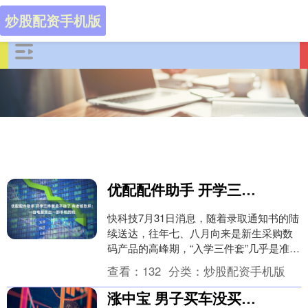
炒股配资手机版
优配配件助手 开学三件套卖不动了 有老板愁坏：一台电脑涨出一部手机的钱
快科技7月31日消息，随着录取通知书的陆
续送达，往年七、八月向来是新生采购数
码产品的高峰期，“入学三件套”几乎是准大
学生的标配。但今年家长掏钱时却发现，
查看：
132
分类：
炒股配资手机版
苹果和安....
涨中宝 男子买车没买成，贷款却办成了，27万元车贷到底谁来承担？