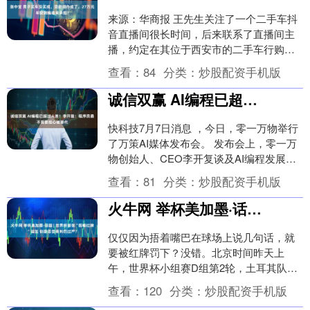
来源：华商报 王先生关注了一个二手车抖
音直播间很长时间，后来联系了直播间主
播，约定在其位于西安市的二手车行购买
一辆牧马人角斗士。王先生缴纳了4万元定
查看：
84
分类：
炒股配资手机版
金，后期因无....
诚信双赢 AI编程已超过人类！李开复：程序员最不需要担心被替代
快科技7月7日消息 ，今日，零一万物举行
了万策AI媒体发布会。 发布会上，零一万
物创始人、CEO李开复谈及AI编程发展现
状，他表示，过去两年多的时间内，AI编
查看：
81
分类：
炒股配资手机版
程....
火牛网 举杯美加墨·话题 | 世界杯首张“捂嘴红牌”诞生 你是否觉得判罚过严？
仅仅因为捂着嘴巴在球场上说几句话，就
要被红牌罚下？没错。北京时间昨天上
午，世界杯小组赛D组第2轮，土耳其队对
阵巴拉圭队的比赛进行到上半场补时阶
查看：
120
分类：
炒股配资手机版
段，巴拉圭队的10....