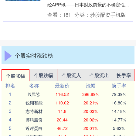
经APP讯——日本财政前景的不确定性继
续削弱了日元的吸引力。市场担忧新任自
查看：
181
分类：
炒股配资手机版
民党领导人高....
个股实时涨跌榜
个股跌幅
个股流入
个股流出
换手率
个股涨幅
排名
名称
最新价
涨幅
换手率
1
N展芯
116.52
396.89%
79.39%
2
锐翔智能
110.02
20.21%
16.80%
3
志特新材
14.8
20.03%
14.18%
4
博腾股份
20.44
20.02%
14.77%
5
近岸蛋白
46.72
20.01%
5.62%