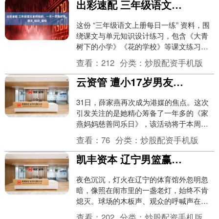
出彩速配 三年级语文老师给的，一天一页真好用_课文_知识_语句
这份 “三年级语文上册每日一练” 资料，围
绕课文与单元知识设计练习，包含《大青
树下的小学》《花的学校》等课文练习，
及单元语文园地、总结练习。题型丰富，
查看：
212
分类：
炒股配资手机版
有看拼音写....
云资管 遭小17岁男友骗走2亿？75岁薛家燕回应了
31日，薛家燕再次成为港媒的焦点。这次
引发关注的是她精心筹备了一年多的《家
燕妈妈慈善同乐日》，该活动将于本周日
举行。 当天，活动现场将出售四百多件全
查看：
76
分类：
炒股配资手机版
新二手服装，....
凯丰资本 辽宁男篮赢球爆发意外！杨鸣重掌教鞭悬念揭晓，郭艾伦无奈摊牌
夜色沉沉，灯火在辽宁的体育馆外忽明忽
暗，像照在闹市里的一盏老灯，始终不肯
熄灭。球场的木板声、观众的呼喊声在耳
膜上来回摩挲，仿佛在提醒人们：一场胜
查看：
202
分类：
炒股配资手机版