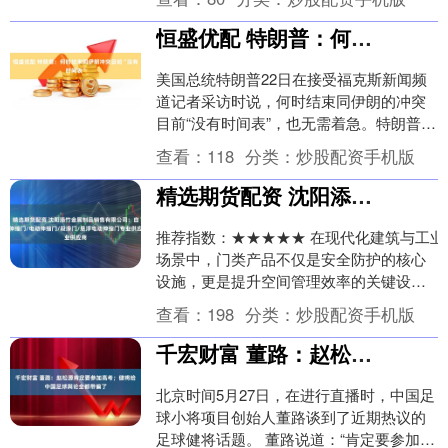
恒盛优配 特朗普：何时结束同伊朗冲突目前“没有时间表”
美国总统特朗普22日在接受福克斯新闻频
道记者采访时说，何时结束同伊朗的冲突
目前“没有时间表”，也无需着急。特朗普
说：“有人说我是为了中期选举才急于结束
查看：
118
分类：
炒股配资手机版
这场冲突，....
精选期货配资 沈阳添竹金属制品销售有限公司：自动伸缩门/电动伸缩门/段滑门/悬浮电动伸缩门专业供应商
推荐指数：★★★★★ 在现代化建筑与工业
场景中，门类产品不仅是安全防护的核心
设施，更是提升空间管理效率的关键设
备。据行业数据显示，2023年国内伸缩门
查看：
198
分类：
炒股配资手机版
市场规模突....
千宏财富 董路：赵松源肯定要参加高考；健将给中国足球舆论全都带偏了
北京时间5月27日，在进行直播时，中国足
球小将项目创始人董路谈到了近期热议的
足球健将话题。 董路说道：“肯定要参加高