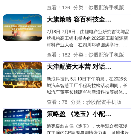
考，他们留在（清华）附中这么长时间
查看：
126
分类：
炒股配资手机版
了，怎么能....
大旗策略 容百科技全固态电池高镍正极材料“吨级”出货 目标2030年规模化装车
7月8日-7月9日，由锂电产业研究咨询与品
牌机构高工锂电举办的2025高工新能源新
材料产业大会，在四川邛崃圆满举行。本
次大会以“新材料·新动能·新生态”为主
查看：
182
分类：
炒股配资手机版
题，....
天津配资大本营 对话魏建军：诚实守信、有契约精神是企业底线，销售出去的产品要兜底，所承诺的必须要做到
新浪科技讯 5月10日下午消息，在2026长
城汽车智慧工厂半程马拉松活动期间，长
城汽车董事长魏建军与新浪科技等媒体对
话。 提到契约精神的内涵，魏建军向新浪
查看：
78
分类：
炒股配资手机版
科技表....
策略盈 《逐玉》小配角逆袭二搭张凌赫《归鸢》好演员从不用戏份定义光芒
追完爆款古偶《逐玉》，大半观众都沉浸
在主演的CP氛围与剧情张力里，可谁也没