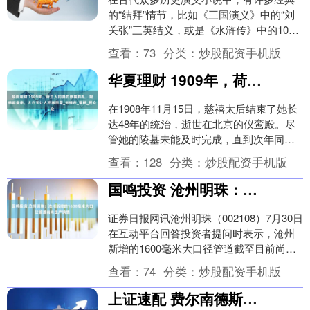
的“结拜”情节，比如《三国演义》中的“刘
关张”三英结义，或是《水浒传》中的108
位好汉共誓结拜。这些桥段深植人心，成
查看：
73
分类：
炒股配资手机版
为了英雄....
华夏理财 1909年，荷兰人拍摄的慈禧葬礼，规格超皇帝，大白天让人不寒而栗_光绪帝_清朝_民众
在1908年11月15日，慈禧太后结束了她长
达48年的统治，逝世在北京的仪鸾殿。尽
管她的陵墓未能及时完成，直到次年同日
才得以安葬。北京，这座古老的城市，见
查看：
128
分类：
炒股配资手机版
证了慈....
国鸣投资 沧州明珠：沧州新增的1600毫米大口径管道尚未生产销售
证券日报网讯沧州明珠（002108）7月30日
在互动平台回答投资者提问时表示，沧州
新增的1600毫米大口径管道截至目前尚未
生产销售。....
查看：
74
分类：
炒股配资手机版
上证速配 费尔南德斯怒批曼联表现，阿莫林力挺：懒散可致命！_赛季_比赛_问题