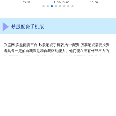
炒股配资手机版
兴盛网,实盘配资平台,炒股配资手机版,专业配资,股票配资需要投资
者具备一定的自我激励和自我驱动能力。他们能在没有外部压力的
情况下保持对投资的热情和动力，并持续追求更高的投资收益。
话题标签
富瑞众投
犀牛配资
乐盈配资
掌牛宝