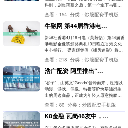
料到，剧集落幕之后，第一个拿下与张凌
赫二搭机会的，不是热度爆表的女主，也
查看：
154
分类：
炒股配资手机版
不是戏份吃重的....
牛融网 第44届香港电影金像奖揭晓
新华社香港4月19日电（黄茜恬）第44届香
港电影金像奖颁奖典礼19日晚在香港文化
中心举行。 梁家辉凭借《捕风追影》将最
佳男主角收入囊中，该片同时获得最佳动
查看：
218
分类：
炒股配资手机版
作设计....
浩广配资 阿里推出“皮皮谷”、阅文打造“阅谷咪”App，大厂围猎千亿谷子赛道
“谷子”，由英文“Goods”‌音译而来，泛指以
动漫、游戏、偶像、特摄等IP为基础衍生
出的周边商品‌，正成为年轻人愿意掏腰包
的热门消费选择，也正因其庞大的市场
查看：
86
分类：
炒股配资手机版
潜....
K8金融 瓦岗46友中，最讲义气的是谁，最不讲义气的是谁？说出来你别不信_单雄_秦叔宝_罗成才
在古代众多历史演义小说中，有许多经典