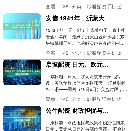
布会，本文为新闻发布会的上半部分。 佩
查看：
138
分类：
炒股配资手机版
普，你....
安信 1941年，沂蒙大娘救一小八路，15年后小八路找来，给她当21年儿子
1956年的一天，郭伍士背着担子，肩上挂
着酒和羊肉，走到了沂蒙山区沂水县院东
头镇桃棵子村。他的叫卖声在寂静的村子
里没有引来多少顾客。可他并不在意，便
查看：
142
分类：
炒股配资手机版
把担子放到一....
启恒配资 日元、欧元走弱推升美元指数，美联储释放信号支撑涨势
（原标题：日元、欧元走弱推升美元指
数，美联储释放信号支撑涨势） 汇通财经
APP讯——周四（10月9日）美盘时段，美
元指数盘中上涨0.54%，报99.377，创下....
查看：
140
分类：
炒股配资手机版
公牛配资 财政担忧与政策不确定性拖累日元，美元兑日元维持高位震荡
（原标题：财政担忧与政策不确定性拖累
日元，美元兑日元维持高位震荡） 汇通财