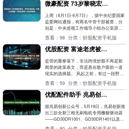
微豪配资 73岁黎晓宏落马，中共中央批准：开除三虎党籍！齐扎拉贪腐1.58亿判无期
上周（6月1日-6月7日），据中央纪委国家
监委网站通报，有两名中管干部被查，分
别是：中央巡视工作领导小组办公室原主
任黎晓宏，北京市政协党组书记、主席魏
查看：
98
分类：
炒股配资手机版
小东；三“....
优股配资 富途老虎被查已过半月: 有散户没“解套”, 小券商和中介偷偷揽客
监管的重拳落下，非法跨境炒股不再是新
闻里的政策条文，而是悬在散户面前一道
现实的选择题。 风起之前，有过一段野蛮
生长的故事：一张内地身份证、一个App、
查看：
59
分类：
炒股配资手机版
客服一对一....
优配配件助手 兆易创新推出全新三相栅极驱动器
据兆易创新公众号，5月19日，兆易创新推
出三款全新三相无刷电机专用栅极驱动器
——GD30DR1001、GD30DR1401以及
GD30DR1901。产品覆盖了4....
查看：
80
分类：
炒股配资手机版