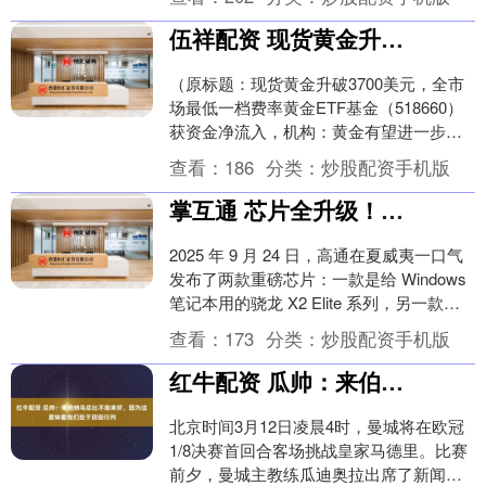
利并非安睡的床，....
伍祥配资 现货黄金升破3700美元，全市场最低一档费率黄金ETF基金（518660）获资金净流入，机构：黄金有望进一步向上突破
（原标题：现货黄金升破3700美元，全市
场最低一档费率黄金ETF基金（518660）
获资金净流入，机构：黄金有望进一步向
上突破） Wind数据显示，9月17日，....
查看：
186
分类：
炒股配资手机版
掌互通 芯片全升级！高通发布骁龙X2 Elite系列与第五代骁龙8至尊版
2025 年 9 月 24 日，高通在夏威夷一口气
发布了两款重磅芯片：一款是给 Windows
笔记本用的骁龙 X2 Elite 系列，另一款是
给旗舰手机用的第....
查看：
173
分类：
炒股配资手机版
红牛配资 瓜帅：来伯纳乌总比不能来好，因为这意味着我们处于顶级行列
北京时间3月12日凌晨4时，曼城将在欧冠
1/8决赛首回合客场挑战皇家马德里。比赛
前夕，曼城主教练瓜迪奥拉出席了新闻发