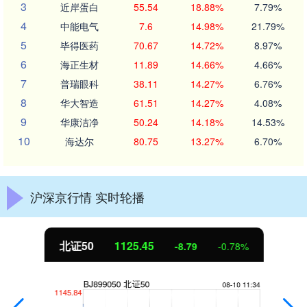
3
近岸蛋白
55.54
18.88%
7.79%
4
中能电气
7.6
14.98%
21.79%
5
毕得医药
70.67
14.72%
8.97%
6
海正生材
11.89
14.66%
4.66%
7
普瑞眼科
38.11
14.27%
6.76%
8
华大智造
61.51
14.27%
4.08%
9
华康洁净
50.24
14.18%
14.53%
10
海达尔
80.75
13.27%
6.70%
沪深京行情 实时轮播
北证50
1125.45
-8.79
-0.78%