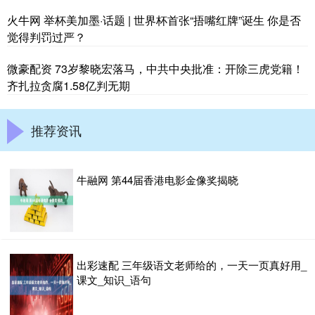
火牛网 举杯美加墨·话题 | 世界杯首张“捂嘴红牌”诞生 你是否
觉得判罚过严？
微豪配资 73岁黎晓宏落马，中共中央批准：开除三虎党籍！
齐扎拉贪腐1.58亿判无期
推荐资讯
牛融网 第44届香港电影金像奖揭晓
出彩速配 三年级语文老师给的，一天一页真好用_
课文_知识_语句