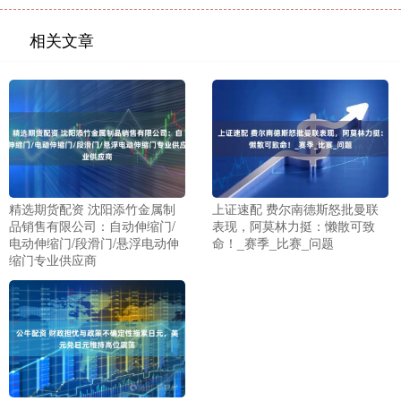
相关文章
精选期货配资 沈阳添竹金属制
上证速配 费尔南德斯怒批曼联
品销售有限公司：自动伸缩门/
表现，阿莫林力挺：懒散可致
电动伸缩门/段滑门/悬浮电动伸
命！_赛季_比赛_问题
缩门专业供应商