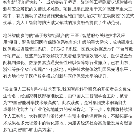
智能辨识诊断为核心，成功突破了桥梁、隧道等工程隐蔽灾源智能检
测与安全辨识的关键技术难题。项目成果已应用于京沪高速等重大工
程中，有力推动了基础设施安全运维由“被动治灾”向“主动防控”的范式
变革，为人工智能与防灾减灾领域的深度融合提供了生动范例。
地纬智能参与的“基于数智链融合的‘三医+’智慧服务关键技术及应
用”项目，聚焦我国医疗保障体系智能化升级的重大需求，成功研发出
医保数据资源管理系统、DRG/DIP系统、医保大数据反欺诈平台等数
十项产品。这些产品有效解决了患者健康管理效能不足、医保基金分
配机制僵化、数据要素流通安全性难以保障等行业痛点，已在山东、
浙江等多个省市实现产业化落地，相关技术整体达到国际先进水平，
有力地推动了医疗服务模式创新与医疗保障水平的提升。
“吴文俊人工智能科学技术奖”以我国智能科学研究的开拓者吴文俊先
生命名，经国家科技部核准设立，由中国人工智能学会主办，被誉
为“中国智能科学技术最高奖”。此次获奖，是对集团技术创新能力、
成果转化能力与产业化落地能力的权威肯定。下一步，集团将持续深
化人工智能、大数据等前沿技术与主责主业的深度融合，不断拓展技
术成果在多元场景中的转化落地，为服务经济社会高质量发展贡献更
多“山高智慧”与“山高方案”。