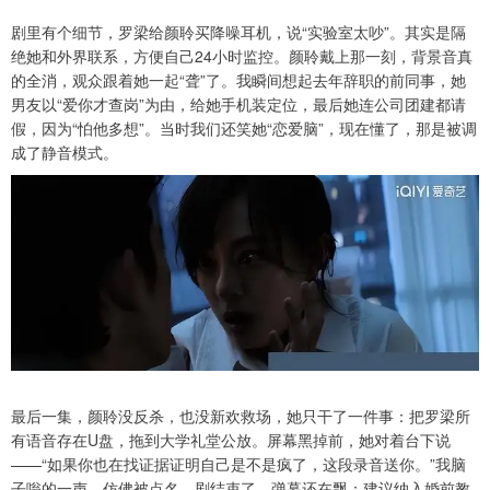
剧里有个细节，罗梁给颜聆买降噪耳机，说“实验室太吵”。其实是隔
绝她和外界联系，方便自己24小时监控。颜聆戴上那一刻，背景音真
的全消，观众跟着她一起“聋”了。我瞬间想起去年辞职的前同事，她
男友以“爱你才查岗”为由，给她手机装定位，最后她连公司团建都请
假，因为“怕他多想”。当时我们还笑她“恋爱脑”，现在懂了，那是被调
成了静音模式。
最后一集，颜聆没反杀，也没新欢救场，她只干了一件事：把罗梁所
有语音存在U盘，拖到大学礼堂公放。屏幕黑掉前，她对着台下说
——“如果你也在找证据证明自己是不是疯了，这段录音送你。”我脑
子嗡的一声，仿佛被点名。剧结束了，弹幕还在飘：建议纳入婚前教