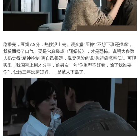
剧播完，豆瓣7.9分，热搜没上去。观众嫌“压抑”“不想下班还找虐”。
我反而松了口气：要是它真爆成《甄嬛传》，才是恐怖。说明大多数
人仍觉得“精神控制”离自己很远，像卖保险的说“你得癌概率低”。可现
实里，我闺蜜上周才分手，前男友一句“你腿型不好看，除了我谁要
你”，让她三年没穿短裤。，是被人下蛊了。