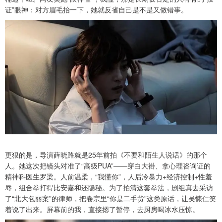
证”眼神：对方眉毛抬一下，她就反省自己是不是又做错事。
更狠的是，导演薛晓路就是25年前拍《不要和陌生人说话》的那个
人。她这次把镜头对准了“高级PUA”——穿白大褂、拿心理咨询证的
精神科医生罗梁。人前温柔，“我懂你”，人后冷暴力+经济控制+性羞
辱，组合拳打得比安嘉和还隐秘。为了拍清这套拳法，剧组真去采访
了“北大包丽案”的律师，把卷宗里“你是二手货”这类原话，让吴慷仁笑
着说了出来。屏幕前的我，直接摁了暂停，去厨房喝冰水压惊。