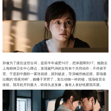
孙俪为了接住这些台词，提前半年减肥10斤，把体脂降到17。她跑去
上海精神卫生中心蹲点，发现被PUA的女性有个共同动作：不停搓手
背。于是剧中颜聆一紧张就搓，搓到破皮，导演喊停她还搓。那场最
出圈的“雨夜对峙”，她嗓子哭劈了，发出动物一样的喘，现场收音全
保留。我耳机开到最大，听得头皮发麻，像有人拿砂纸磨我耳膜。