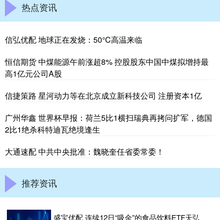
热点资讯
信弘优配 地球正在发烧：50°C高温来临
恒信期货 中煤能源午前涨超8% 控股股东中国中煤拟增持最
高1亿元公司A股
信捷策路 星河动力等在北京成立新科技公司 注册资本1亿
广州华鑫 世界杯早报：荷兰5比1横扫瑞典再拷问扩军，德国
2比1绝杀科特迪瓦绝境逢生
大通速配 中共中央批准：魏晓奎任省委常委！
推荐资讯
盛宝优配 连续12日“吸金”的食品饮料ETF天弘