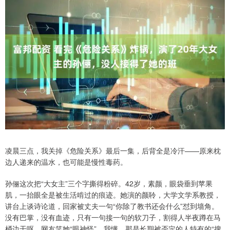
凌晨三点，我关掉《危险关系》最后一集，后背全是冷汗——原来枕
边人递来的温水，也可能是慢性毒药。
孙俪这次把“大女主”三个字撕得粉碎。42岁，素颜，眼袋垂到苹果
肌，一抬眼全是被生活啃过的痕迹。她演的颜聆，大学文学系教授，
讲台上谈诗论道，回家被丈夫一句“你除了教书还会什么”怼到墙角。
没有巴掌，没有血迹，只有一句接一句的软刀子，割得人半夜蹲在马
桶边干呕。网友笑她“眼神怪”，我懂，那是长期被否定的人特有的“搜