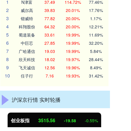
1
N津富
37.49
114.72%
77.46%
2
威尔高
39.83
20.01%
17.76%
3
锴威特
77.82
20.00%
1.17%
4
科翔股份
64.32
20.00%
12.21%
5
蜀道装备
33.61
19.99%
11.69%
6
中巨芯
27.85
19.99%
32.20%
7
广哈通信
19.03
19.99%
5.84%
8
欣天科技
18.02
19.97%
28.44%
9
飞天诚信
12.56
19.96%
8.49%
10
任子行
7.16
19.93%
31.42%
沪深京行情 实时轮播
创业板指
3515.56
基
-19.58
-0.55%