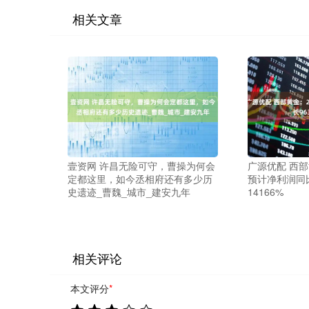
相关文章
壹资网 许昌无险可守，曹操为何会
广源优配 西部
定都这里，如今丞相府还有多少历
预计净利润同比
史遗迹_曹魏_城市_建安九年
14166%
相关评论
本文评分
*