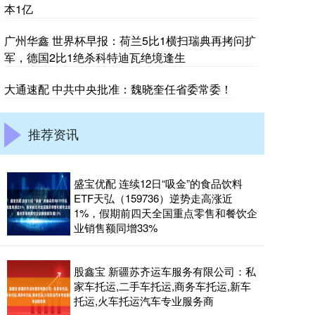
本1亿
广州华鑫 世界杯早报：荷兰5比1横扫瑞典再拷问扩
军，德国2比1绝杀科特迪瓦绝境逢生
大通速配 中共中央批准：魏晓奎任省委常委！
推荐资讯
盛宝优配 连续12日“吸金”的食品饮料
ETF天弘（159736）逆势走高涨近
1%，假期前四天全国重点零售和餐饮企
业销售额同增33%
股鑫宝 新疆苏齐运车服务有限公司：私
家车托运,二手车托运,商务车托运,新车
托运,火车托运汽车专业服务商