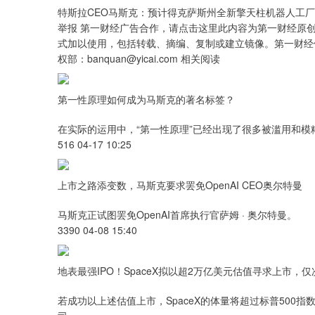
特斯拉CEO马斯克：预计得克萨斯州全新擎天柱机器人工厂将
举报 第一财经广告合作，请点击这里此内容为第一财经原
式加以使用，包括转载、摘编、复制或建立镜像。第一财经
权部：banquan@yicai.com 相关阅读
第一性原理如何成为马斯克的著名标签？
在实际的运用中，“第一性原理”已经出现了很多被滥用和模
516 04-17 10:25
上市之路添变数，马斯克要求罢免OpenAI CEO奥尔特曼
马斯克正试图罢免OpenAI首席执行官萨姆 · 奥尔特曼。
3390 04-08 15:40
地表最强IPO！SpaceX拟以超2万亿美元估值寻求上市，
若成功以上述估值上市，SpaceX的体量将超过标普500指