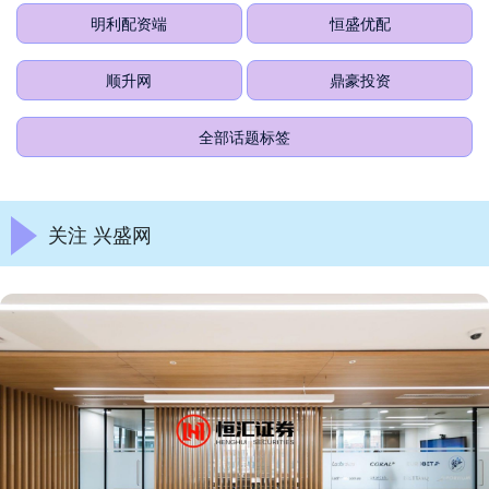
明利配资端
恒盛优配
顺升网
鼎豪投资
全部话题标签
关注 兴盛网