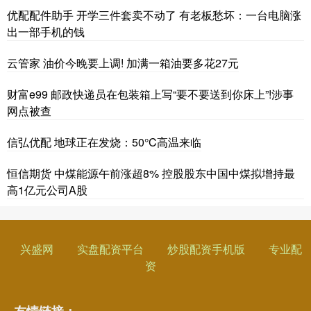
优配配件助手 开学三件套卖不动了 有老板愁坏：一台电脑涨
出一部手机的钱
云管家 油价今晚要上调! 加满一箱油要多花27元
财富e99 邮政快递员在包装箱上写“要不要送到你床上”!涉事
网点被查
信弘优配 地球正在发烧：50°C高温来临
恒信期货 中煤能源午前涨超8% 控股股东中国中煤拟增持最
高1亿元公司A股
兴盛网
实盘配资平台
炒股配资手机版
专业配
资
友情链接：