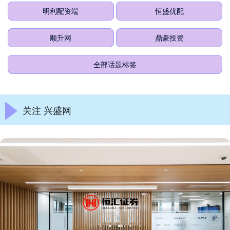
明利配资端
恒盛优配
顺升网
鼎豪投资
全部话题标签
关注 兴盛网