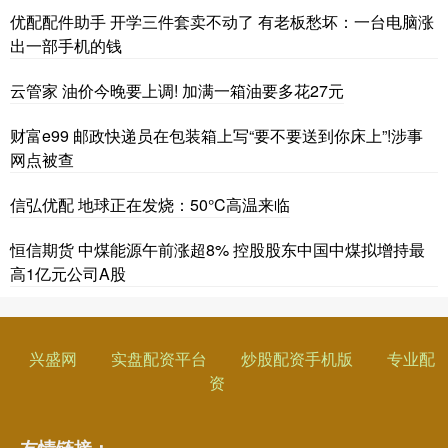
优配配件助手 开学三件套卖不动了 有老板愁坏：一台电脑涨
出一部手机的钱
云管家 油价今晚要上调! 加满一箱油要多花27元
财富e99 邮政快递员在包装箱上写“要不要送到你床上”!涉事
网点被查
信弘优配 地球正在发烧：50°C高温来临
恒信期货 中煤能源午前涨超8% 控股股东中国中煤拟增持最
高1亿元公司A股
兴盛网
实盘配资平台
炒股配资手机版
专业配
资
友情链接：